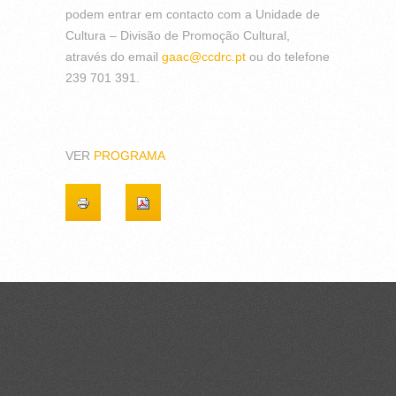
podem entrar em contacto com a Unidade de
Cultura – Divisão de Promoção Cultural,
através do email
gaac@ccdrc.pt
ou do telefone
239 701 391.
VER
PROGRAMA
CONTACTOS