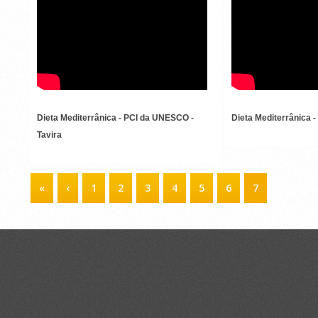
MEDITE
Dieta Mediterrânica - PCI da UNESCO -
Dieta Mediterrânica -
Tavira
PÁGINAS
«
‹
1
2
3
4
5
6
7