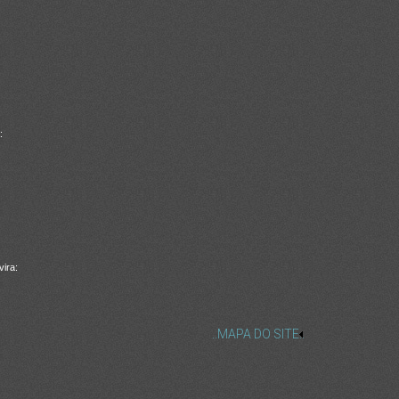
:
ira:
..MAPA DO SITE..