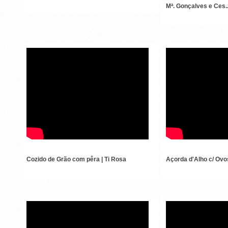
Mª. Gonçalves e Ces..
COZIDO DE GRÃO
AÇORDA
Cozido de Grão com pêra | Ti Rosa
Açorda d'Alho c/ Ov
QY4HFIBQDOM
IV FEIRA