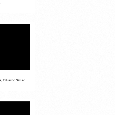
.
 DE ALHO COM OVOS
os, Eduardo Simão
 DA DIETA