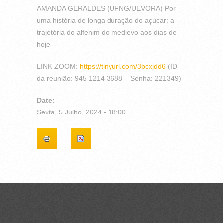
AMANDA GERALDES (UFNG/UEVORA) Por
uma história de longa duração do açúcar: a
trajetória do alfenim do medievo aos dias de
hoje
LINK ZOOM:
https://tinyurl.com/3bcxjdd6
(ID
da reunião: 945 1214 3688 – Senha: 221349)
Date:
Sexta, 5 Julho, 2024 - 18:00