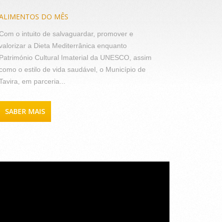
ALIMENTOS DO MÊS
Com o intuito de salvaguardar, promover e
valorizar a Dieta Mediterrânica enquanto
Património Cultural Imaterial da UNESCO, assim
como o estilo de vida saudável, o Município de
Tavira, em parceria...
SABER MAIS