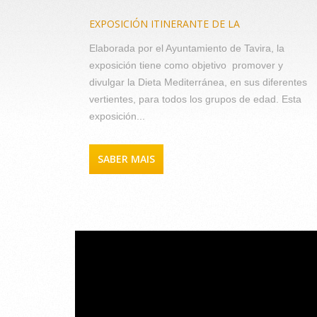
EXPOSICIÓN ITINERANTE DE LA
Elaborada por el Ayuntamiento de Tavira, la
exposición tiene como objetivo promover y
divulgar la Dieta Mediterránea, en sus diferentes
vertientes, para todos los grupos de edad. Esta
exposición...
SABER MAIS