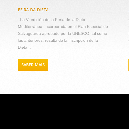
FEIRA DA DIETA
La VI edición de la Feria de la Dieta
Mediterránea, incorporada en el Plan Especial de
Salvaguarda aprobado por la UNESCO, tal como
las anteriores, resulta de la inscripción de la
Dieta...
SABER MAIS