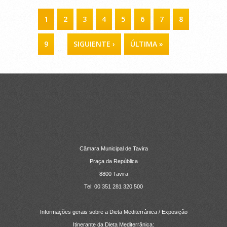
PÁGINAS
1
2
3
4
5
6
7
8
9
SIGUIENTE ›
ÚLTIMA »
…
CONTACTOS
Câmara Municipal de Tavira
Praça da República
8800 Tavira
Tel: 00 351 281 320 500
Informações gerais sobre a Dieta Mediterrânica / Exposição
Itinerante da Dieta Mediterrânica: