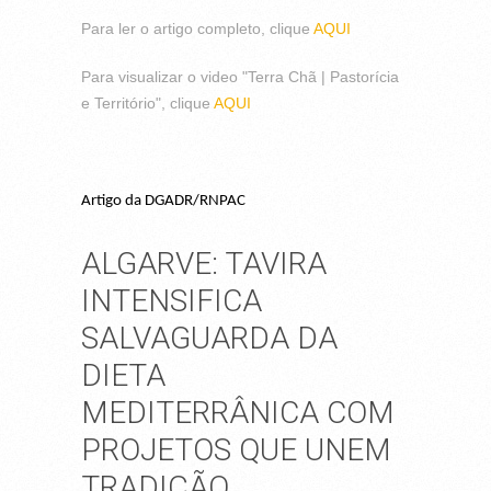
Para ler o artigo completo, clique
AQUI
Para visualizar o video "Terra Chã | Pastorícia
e Território", clique
AQUI
Artigo da DGADR/RNPAC
ALGARVE: TAVIRA
INTENSIFICA
SALVAGUARDA DA
DIETA
MEDITERRÂNICA COM
PROJETOS QUE UNEM
TRADIÇÃO,