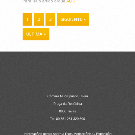
Para ler o artigo clique
AQUI
PÁGINAS
1
2
3
SIGUIENTE ›
ÚLTIMA »
CONTACTOS
Câmara Municipal de Tavira
Praça da República
8800 Tavira
Tel: 00 351 281 320 500
Informações gerais sobre a Dieta Mediterrânica / Exposição