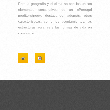
Pero la geografía y el clima no son los únicos
elementos constitutivos de un «Portugal
mediterráneo», destacando, además, otras
características, como los asentamientos, las
estructuras agrarias y las formas de vida en
comunidad.
CONTACTOS