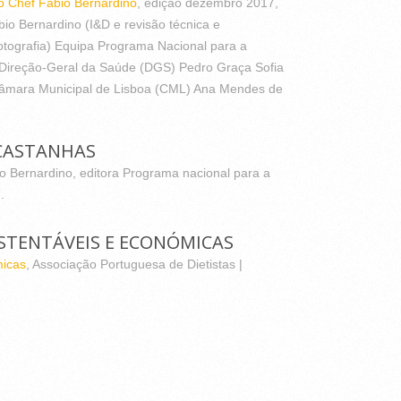
o Chef Fábio Bernardino
, edição dezembro 2017,
io Bernardino (I&D e revisão técnica e
otografia) Equipa Programa Nacional para a
Direção-Geral da Saúde (DGS) Pedro Graça Sofia
âmara Municipal de Lisboa (CML) Ana Mendes de
 CASTANHAS
io Bernardino, editora Programa nacional para a
.
USTENTÁVEIS E ECONÓMICAS
micas
, Associação Portuguesa de Dietistas |