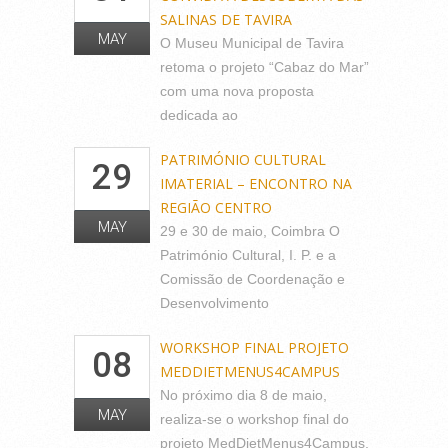
SALINAS DE TAVIRA
MAY
O Museu Municipal de Tavira
retoma o projeto “Cabaz do Mar”
com uma nova proposta
dedicada ao
PATRIMÓNIO CULTURAL
29
IMATERIAL – ENCONTRO NA
REGIÃO CENTRO
MAY
29 e 30 de maio, Coimbra O
Património Cultural, I. P. e a
Comissão de Coordenação e
Desenvolvimento
WORKSHOP FINAL PROJETO
08
MEDDIETMENUS4CAMPUS
No próximo dia 8 de maio,
MAY
realiza-se o workshop final do
projeto MedDietMenus4Campus,