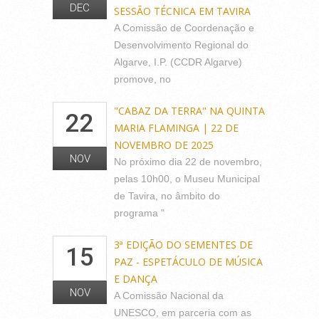
DEC
SESSÃO TÉCNICA EM TAVIRA
A Comissão de Coordenação e
Desenvolvimento Regional do
Algarve, I.P. (CCDR Algarve)
promove, no
"CABAZ DA TERRA" NA QUINTA
22
MARIA FLAMINGA | 22 DE
NOVEMBRO DE 2025
NOV
No próximo dia 22 de novembro,
pelas 10h00, o Museu Municipal
de Tavira, no âmbito do
programa "
3ª EDIÇÃO DO SEMENTES DE
15
PAZ - ESPETÁCULO DE MÚSICA
E DANÇA
NOV
A Comissão Nacional da
UNESCO, em parceria com as