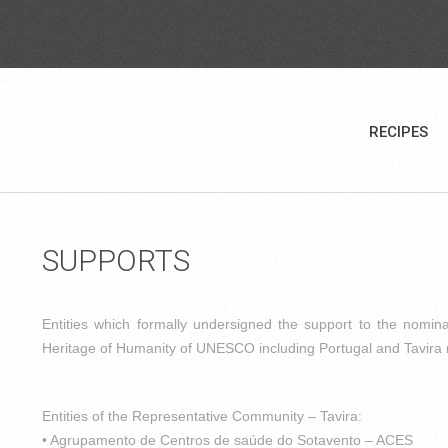
RECIPES
SUPPORTS
Entities which formally undersigned the support to the nomina
Heritage of Humanity of UNESCO including Portugal and Tavira 
Entities of the Representative Community – Tavira:
• Agrupamento de Centros de saúde do Sotavento – ACES