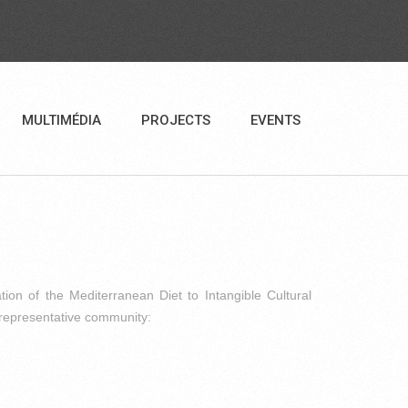
MULTIMÉDIA
PROJECTS
EVENTS
tion of the Mediterranean Diet to Intangible Cultural
representative community: