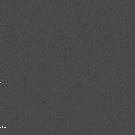
:
ira: